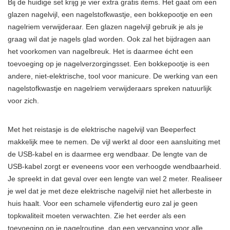
Bij de huidige set krijg je vier extra gratis items. Het gaat om een
glazen nagelvijl, een nagelstofkwastje, een bokkepootje en een
nagelriem verwijderaar. Een glazen nagelvijl gebruik je als je
graag wil dat je nagels glad worden. Ook zal het bijdragen aan
het voorkomen van nagelbreuk. Het is daarmee écht een
toevoeging op je nagelverzorgingsset. Een bokkepootje is een
andere, niet-elektrische, tool voor manicure. De werking van een
nagelstofkwastje en nagelriem verwijderaars spreken natuurlijk
voor zich.
Met het reistasje is de elektrische nagelvijl van Beeperfect
makkelijk mee te nemen. De vijl werkt al door een aansluiting met
de USB-kabel en is daarmee erg wendbaar. De lengte van de
USB-kabel zorgt er eveneens voor een verhoogde wendbaarheid.
Je spreekt in dat geval over een lengte van wel 2 meter. Realiseer
je wel dat je met deze elektrische nagelvijl niet het allerbeste in
huis haalt. Voor een schamele vijfendertig euro zal je geen
topkwaliteit moeten verwachten. Zie het eerder als een
toevoeging op je nagelroutine, dan een vervanging voor alle