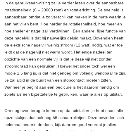
In de gebruiksaanwijzing zal je verder lezen over de aanpasbare
rotatiesnelheid (0 – 20000 rpm) en rotatierichting. De snelheid is
aanpasbaar, omdat je zo verschil kan maken in de mate waarin je
aan het vijlen bent. Hoe harder de rotatiesnelheid, hoe meer en
hoe sneller er nagel zal ‘verdwijnen’. Een andere, fijne functie van
deze nagelvijl is dat hij nauwelijks geluid maakt. Bovendien heeft
de elektrische nagelvijl weinig stroom (12 watt) nodig, wat er toe
leidt dat de nagelvijl niet warm wordt. Het enige nadeel ten
opzichte van een normale vijl is dat je deze vijl niet zonder
stroomdraad kan gebruiken. Hoewel het snoer toch wel een
mooie 1,5 lang is, is dat niet genoeg om volledig wendbaar te zijn.
Je zal altijd in de buurt van een stopcontact moeten zitten.
Wanneer je begint aan een pedicure is het daarom handig om
zoiets als een bijzettafeltje te gebruiken, waar je alles op uitstalt.
Om nog even terug te komen op dat uitstallen: je hebt naast alle
opzetstukjes dus ook nog 56 schuurrolletjes. Deze bevinden zich
helemaal onderin de doos, kijk daarom goed voordat je alles