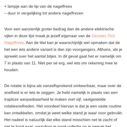
+ lampje aan de tip van de nagelfrees
– duur in vergelijking tot andere nagelfrezen
Voor een aanzienlijk groter bedrag dan de andere elektrische
vijlen in deze lijst maak je jezelf eigenaar van de
Cecotec 7in1
Nagelfrees
. Aan de titel kan je waarschijnlijk wel opmaken dat de
het een iets andere variant is dan zijn voorgangers. Althans, als je
spreekt over het aantal bitjes. In dit geval gaat het er namelijk om
7 in plaats van 11. Niet per sé erg, wel iets om rekening mee te
houden.
De rotatie is bijna als vanzelfsprekend omkeerbaar, maar over de
snelheid is er iets te zeggen. Je hebt namelijk in plaats van een
traploze aanpasbaarheid te maken met vijf, vastgestelde
rotatiesnelheden. Het voordeel hiervan is dat je een vaste routine
kan ontwikkelen, omdat je weet welke stand je waar voor gebruikt.
Het nadeel is natuurlijk dat elke stand misschien net te zacht of
net te hard gaat, waardoor je nooit volledig op je gemak het