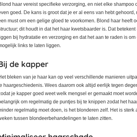
Blond haar vereist specifieke verzorging, en niet elke shampoo of
even goed. De kans is groot dat je er al eens van hebt gehoord
een must om een gelige gloed te voorkomen. Blond haar heeft 
structuur; dit houdt in dat het haar kwetsbaarder is. Dat betekent d
liggen bij hydratatie en verzorging en dat het aan te raden is om 
mogelijk links te laten liggen.
Bij de kapper
Het bleken van je haar kan op veel verschillende manieren uitpa
je haargeschiedenis. Wees daarom ook altijd eerlijk tegen degene
zodat je kapper goed weet welk mengsel er gemaakt moet worde
belangrijk om regelmatig de puntjes bij te knippen zodat het haar
minder regelmatig moet doen, is het blonderen zelf. Het is sterk
weken tussen blondeerbehandelingen te laten zitten.
Minimaliseer haarschade