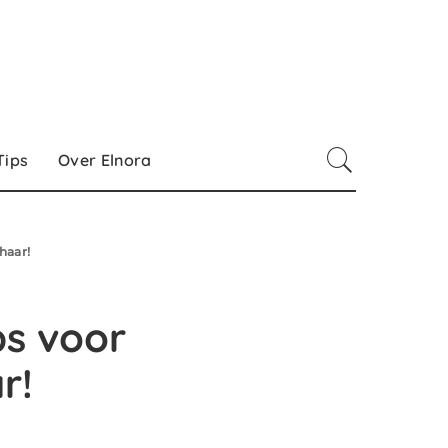
Tips
Over Elnora
haar!
ps voor
r!