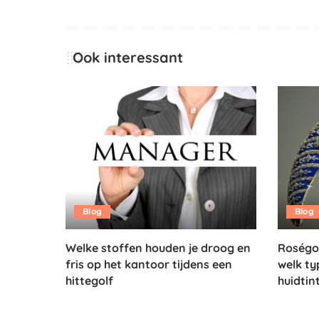
Ook interessant
Blog
Blog
Welke stoffen houden je droog en
Roségou
fris op het kantoor tijdens een
welk ty
hittegolf
huidtin