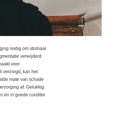
rging nodig om strohaar
igmentatie verwijderd
maakt voor
t verzorgd, kan het
aalde mate van schade
erzorging af. Gelukkig
n en in goede conditie