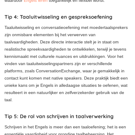
waardoor
Engels leren
toegankelijk en flexibel wordt.
Tip 4: Taaluitwisseling en gespreksoefening
Taaluitwisseling en conversatieoefening met moedertaalsprekers
zijn onmisbare elementen bij het verwerven van
taalvaardigheden. Deze directe interactie stelt je in staat om
realistische spreekvaardigheden te ontwikkelen, terwijl je tevens
kennismaakt met culturele nuances en uitdrukkingen. Voor het
vinden van taaluitwisselingspartners zijn er verschillende
platforms, zoals ConversationExchange, waar je gemakkelijk in
contact kunt komen met native speakers. Deze praktijk biedt een
unieke kans om je Engels in alledaagse situaties te oefenen, wat
resulteert in een natuurlijker en zelfverzekerder gebruik van de
taal.
Tip 5: De rol van schrijven in taalverwerking
Schrijven in het Engels is meer dan een taaloefening; het is een
essentiële vaardigheid voor grondige taalbeheersing. Het