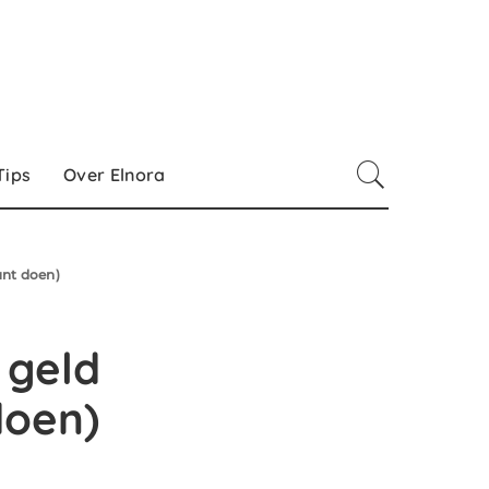
Tips
Over Elnora
unt doen)
 geld
doen)