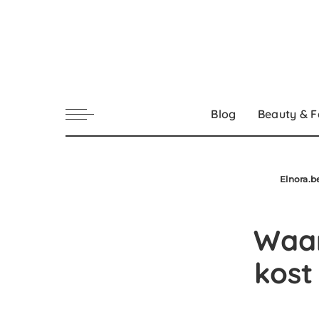
Blog
Beauty & F
Elnora.b
Waar
kost