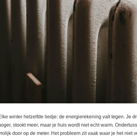
Elke winter hetzelfde liedje: de energierekening valt tegen. Je d
hoger, stookt meer, maar je huis wordt niet echt warm. Ondertus
vrolijk door op de meter. Het probleem zit vaak waar je het niet v