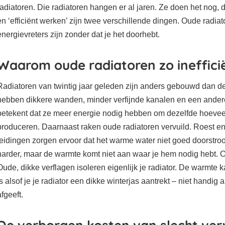
radiatoren. Die radiatoren hangen er al jaren. Ze doen het nog, 
en ‘efficiënt werken’ zijn twee verschillende dingen. Oude radi
energievreters zijn zonder dat je het doorhebt.
Waarom oude radiatoren zo inefficië
Radiatoren van twintig jaar geleden zijn anders gebouwd dan d
hebben dikkere wanden, minder verfijnde kanalen en een andere
betekent dat ze meer energie nodig hebben om dezelfde hoevee
produceren. Daarnaast raken oude radiatoren vervuild. Roest en
leidingen zorgen ervoor dat het warme water niet goed doorstroo
harder, maar de warmte komt niet aan waar je hem nodig hebt. Oo
Oude, dikke verflagen isoleren eigenlijk je radiator. De warmte ka
is alsof je je radiator een dikke winterjas aantrekt – niet handig a
afgeeft.