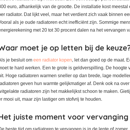
300 euro, afhankelijk van de grootte. De installatie kost meesta
per radiator. Dat lijkt veel, maar het verdient zich vaak binnen ee
Vooral als je oude radiatoren echt inefficiënt zijn. Sommige me
energierekening met 20 tot 30 procent dalen na het vervangen v
Waar moet je op letten bij de keuze
Als je besluit om
een radiator kopen
, let dan goed op de maat. E
moet te hard werken. Een te grote is geldverspilling. De hoogte 
uit. Hoge radiatoren warmen sneller op dan brede, lage modelle
radiatoren geven hun warmte gelijkmatiger af. Denk ook na over
witgelakte radiatoren zijn het makkelijkst schoon te maken. Gieti
er mooi uit, maar zijn lastiger om stofvrij te houden.
Het juiste moment voor vervanging
De beste tijd om radiatoren te vervangen is in de lente of zomer.