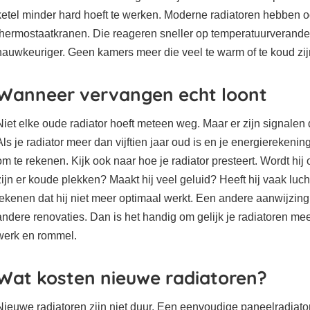
ketel minder hard hoeft te werken. Moderne radiatoren hebben o
thermostaatkranen. Die reageren sneller op temperatuurverande
nauwkeuriger. Geen kamers meer die veel te warm of te koud zij
Wanneer vervangen echt loont
Niet elke oude radiator hoeft meteen weg. Maar er zijn signalen 
Als je radiator meer dan vijftien jaar oud is en je energierekening bl
om te rekenen. Kijk ook naar hoe je radiator presteert. Wordt hi
zijn er koude plekken? Maakt hij veel geluid? Heeft hij vaak lucht
tekenen dat hij niet meer optimaal werkt. Een andere aanwijzing:
andere renovaties. Dan is het handig om gelijk je radiatoren me
werk en rommel.
Wat kosten nieuwe radiatoren?
Nieuwe radiatoren zijn niet duur. Een eenvoudige paneelradiato