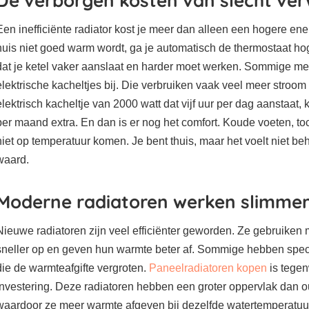
De verborgen kosten van slecht v
Een inefficiënte radiator kost je meer dan alleen een hogere ene
huis niet goed warm wordt, ga je automatisch de thermostaat hog
dat je ketel vaker aanslaat en harder moet werken. Sommige m
elektrische kacheltjes bij. Die verbruiken vaak veel meer stroom
elektrisch kacheltje van 2000 watt dat vijf uur per dag aanstaat, k
per maand extra. En dan is er nog het comfort. Koude voeten, to
niet op temperatuur komen. Je bent thuis, maar het voelt niet beh
waard.
Moderne radiatoren werken slimme
Nieuwe radiatoren zijn veel efficiënter geworden. Ze gebruiken
sneller op en geven hun warmte beter af. Sommige hebben speci
die de warmteafgifte vergroten.
Paneelradiatoren kopen
is tege
investering. Deze radiatoren hebben een groter oppervlak dan 
waardoor ze meer warmte afgeven bij dezelfde watertemperatuur.