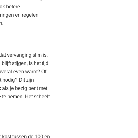
ok betere
ringen en regelen
n.
dat vervanging slim is.
ijft stijgen, is het tijd
j overal even warm? Of
 nodig? Dit zijn
 als je bezig bent met
e te nemen. Het scheelt
r kost tussen de 100 en