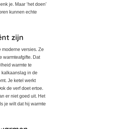
denk je. Maar ‘het doen’
atoren kunnen echte
nt zijn
e moderne versies. Ze
 warmteafgifte. Dat
lheid warmte te
 kalkaanslag in de
mt. Je ketel werkt
k de verf doet ertoe.
n er niet goed uit. Het
ls je wilt dat hij warmte