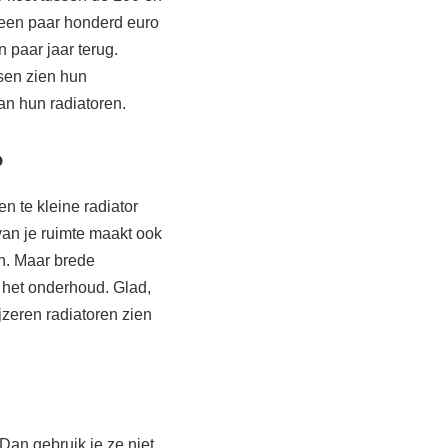
l een paar honderd euro
n paar jaar terug.
nsen zien hun
an hun radiatoren.
?
en te kleine radiator
van je ruimte maakt ook
n. Maar brede
 het onderhoud. Glad,
jzeren radiatoren zien
 Dan gebruik je ze niet