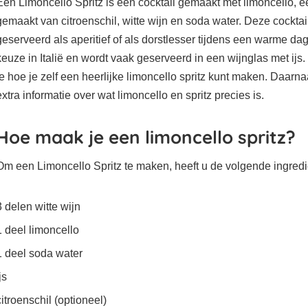
Een Limoncello Spritz is een cocktail gemaakt met limoncello, ee
gemaakt van citroenschil, witte wijn en soda water. Deze cocktai
geserveerd als aperitief of als dorstlesser tijdens een warme dag
keuze in Italië en wordt vaak geserveerd in een wijnglas met ijs
je hoe je zelf een heerlijke limoncello spritz kunt maken. Daarna
extra informatie over wat limoncello en spritz precies is.
Hoe maak je een limoncello spritz?
Om een Limoncello Spritz te maken, heeft u de volgende ingredi
3 delen witte wijn
1 deel limoncello
1 deel soda water
js
citroenschil (optioneel)