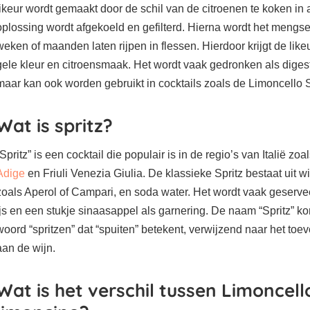
likeur wordt gemaakt door de schil van de citroenen te koken in
oplossing wordt afgekoeld en gefilterd. Hierna wordt het mengs
weken of maanden laten rijpen in flessen. Hierdoor krijgt de lik
gele kleur en citroensmaak. Het wordt vaak gedronken als digest
maar kan ook worden gebruikt in cocktails zoals de Limoncello S
Wat is spritz?
“Spritz” is een cocktail die populair is in de regio’s van Italië zo
Adige
en Friuli Venezia Giulia. De klassieke Spritz bestaat uit wit
zoals Aperol of Campari, en soda water. Het wordt vaak geserve
ijs en een stukje sinaasappel als garnering. De naam “Spritz” k
woord “spritzen” dat “spuiten” betekent, verwijzend naar het to
aan de wijn.
Wat is het verschil tussen Limoncell