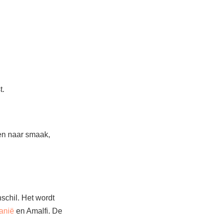
t.
en naar smaak,
nschil. Het wordt
anië
en Amalfi. De