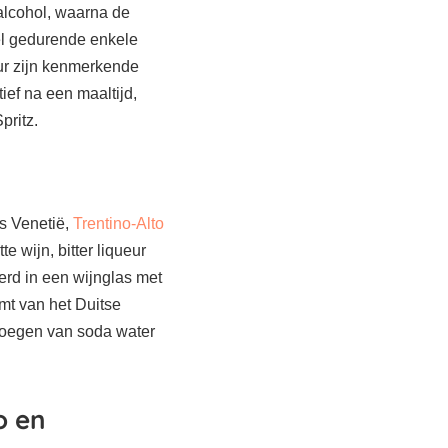
 alcohol, waarna de
el gedurende enkele
eur zijn kenmerkende
ief na een maaltijd,
pritz.
als Venetië,
Trentino-Alto
te wijn, bitter liqueur
erd in een wijnglas met
omt van het Duitse
evoegen van soda water
o en