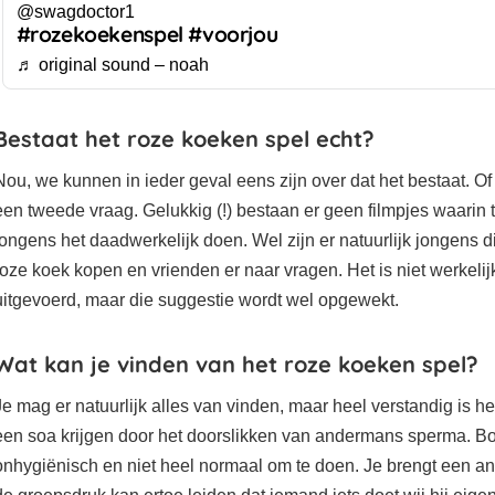
@swagdoctor1
#rozekoekenspel
#voorjou
♬ original sound – noah
Bestaat het roze koeken spel echt?
Nou, we kunnen in ieder geval eens zijn over dat het bestaat. Of 
een tweede vraag. Gelukkig (!) bestaan er geen filmpjes waarin t
jongens het daadwerkelijk doen. Wel zijn er natuurlijk jongens d
roze koek kopen en vrienden er naar vragen. Het is niet werkelij
uitgevoerd, maar die suggestie wordt wel opgewekt.
Wat kan je vinden van het roze koeken spel?
Je mag er natuurlijk alles van vinden, maar heel verstandig is he
een soa krijgen door het doorslikken van andermans sperma. Bov
onhygiënisch en niet heel normaal om te doen. Je brengt een an