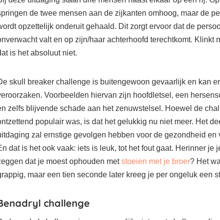
springen de twee mensen aan de zijkanten omhoog, maar de pe
wordt opzettelijk onderuit gehaald. Dit zorgt ervoor dat de perso
onverwacht valt en op zijn/haar achterhoofd terechtkomt. Klinkt
dat is het absoluut niet.
De skull breaker challenge is buitengewoon gevaarlijk en kan ern
veroorzaken. Voorbeelden hiervan zijn hoofdletsel, een hersen
en zelfs blijvende schade aan het zenuwstelsel. Hoewel de chal
ontzettend populair was, is dat het gelukkig nu niet meer. Het 
uitdaging zal ernstige gevolgen hebben voor de gezondheid en 
En dat is het ook vaak: iets is leuk, tot het fout gaat. Herinner je
zeggen dat je moest ophouden met
stoeien met je broer
? Het w
grappig, maar een tien seconde later kreeg je per ongeluk een sto
Benadryl challenge