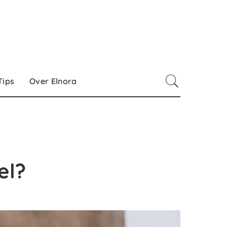
Tips
Over Elnora
el?