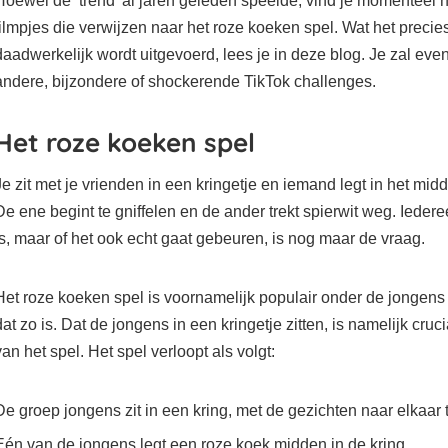
Hoewel de ’trend’ al jaren geleden speelde, vind je momenteel 
filmpjes die verwijzen naar het roze koeken spel. Wat het precies
daadwerkelijk wordt uitgevoerd, lees je in deze blog. Je zal ev
andere, bijzondere of shockerende TikTok challenges.
Het roze koeken spel
Je zit met je vrienden in een kringetje en iemand legt in het mi
De ene begint te gniffelen en de ander trekt spierwit weg. Iedere
is, maar of het ook echt gaat gebeuren, is nog maar de vraag.
Het roze koeken spel is voornamelijk populair onder de jongens
dat zo is. Dat de jongens in een kringetje zitten, is namelijk cruc
van het spel. Het spel verloopt als volgt:
De groep jongens zit in een kring, met de gezichten naar elkaar 
Eén van de jongens legt een roze koek midden in de kring.