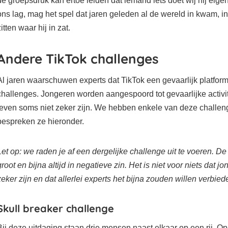
de groepsdruk kan ertoe leiden dat iemand iets doet wij hij eigenl
ons lag, mag het spel dat jaren geleden al de wereld in kwam, in
zitten waar hij in zat.
Andere TikTok challenges
Al jaren waarschuwen experts dat TikTok een gevaarlijk platform
challenges. Jongeren worden aangespoord tot gevaarlijke activit
leven soms niet zeker zijn. We hebben enkele van deze challe
bespreken ze hieronder.
Let op: we raden je af een dergelijke challenge uit te voeren. D
groot en bijna altijd in negatieve zin. Het is niet voor niets dat j
zeker zijn en dat allerlei experts het bijna zouden willen verbied
Skull breaker challenge
Bij deze uitdaging staan drie mensen naast elkaar op een rij. O