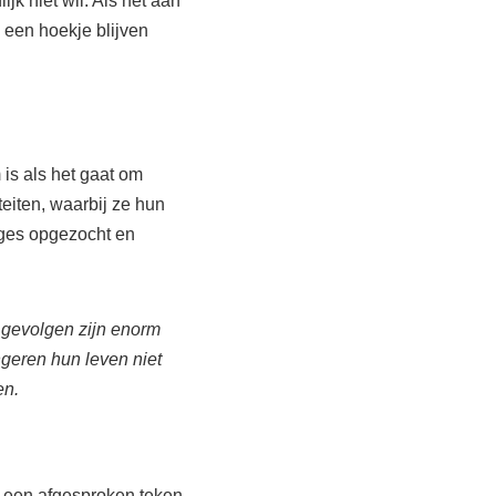
ijk niet wil. Als het aan
 een hoekje blijven
 is als het gaat om
eiten, waarbij ze hun
nges opgezocht en
e gevolgen zijn enorm
ongeren hun leven niet
en.
p een afgesproken teken