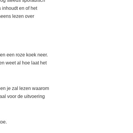
nog steeds sporadisch
 inhoudt en of het
eneens lezen over
dden een roze koek neer.
en weet al hoe laat het
 en je zal lezen waarom
iaal voor de uitvoering
toe.