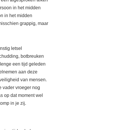
rsoon in het midden
on in het midden
 misschien grappig, maar
stig letsel
schudding, botbreuken
lenge een tijd geleden
deelnemen aan deze
veiligheid van mensen.
 je vader vroeger nog
as op dat moment wel
mp in je zij.