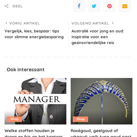
DEEL
VORIG ARTIKEL
VOLGEND ARTIKEL
Vergelijk, kies, bespaar: tips
Australië voor jong en oud:
voor slimme energiebesparing
inspiratie voor een
gezinsvriendelijke reis
Ook interessant
Blog
Blog
Welke stoffen houden je
Roségoud, geelgoud of
droog en fris op het kantoor
witgoud: welk type goud past